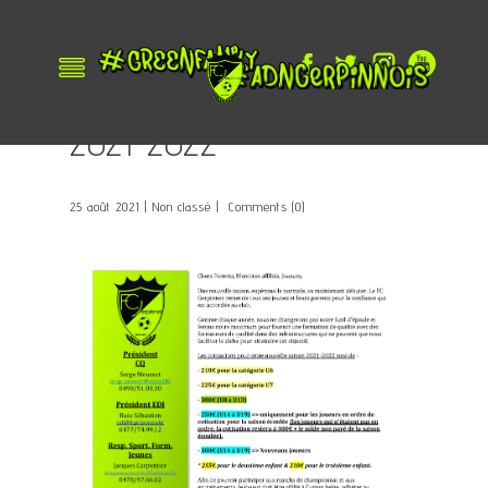
Cotisations &
informations saison
2021-2022
25 août 2021
Non classé
Comments (0)