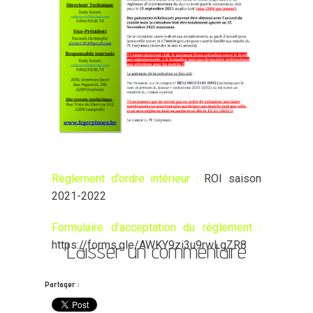
Règlement d’ordre intérieur :
ROI saison
2021-2022
Formulaire d’acceptation du règlement :
Laisser un commentaire
https://forms.gle/AWKY9zi3u9rwLgZR8
Partager :